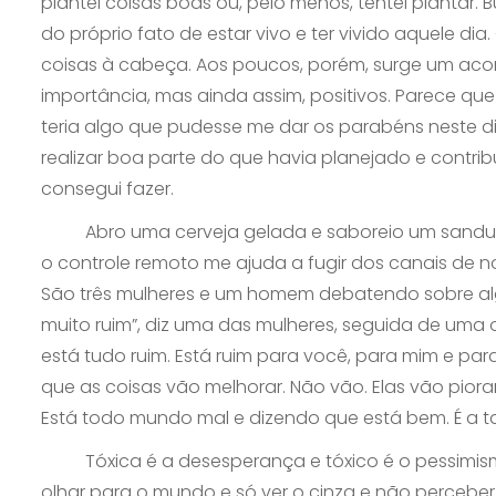
plantei coisas boas ou, pelo menos, tentei plantar.
do próprio fato de estar vivo e ter vivido aquele dia
coisas à cabeça. Aos poucos, porém, surge um aco
importância, mas ainda assim, positivos. Parece qu
teria algo que pudesse me dar os parabéns neste dia
realizar boa parte do que havia planejado e contri
consegui fazer.
Abro uma cerveja gelada e saboreio um sanduich
o controle remoto me ajuda a fugir dos canais de n
São três mulheres e um homem debatendo sobre alg
muito ruim”, diz uma das mulheres, seguida de uma 
está tudo ruim. Está ruim para você, para mim e p
que as coisas vão melhorar. Não vão. Elas vão pio
Está todo mundo mal e dizendo que está bem. É a tal
Tóxica é a desesperança e tóxico é o pessimismo.
olhar para o mundo e só ver o cinza e não perceber 