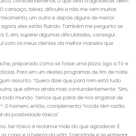
 Busco, conscientemente, o que teria a agradecer, além
. O cansaço, talvez, dificulte e não me vem muitas
ntecimento, um outro e depois alguns de menor
e agora, eles estão fluindo. Também me pergunto se
. E, sim, superei algumas dificuldades, consegui
buí com os meus clientes da melhor maneira que
e, preparado como se fosse uma pizza. Ligo a TV e
otícias. Paro em um destes programas de fim de noite.
um assunto. “Quero dizer que para mim está tudo
outra, que afirma ainda mais contundentemente: “Sim,
ara todo mundo. Temos que parar de nos enganar de
rar”. O homem, então, complementa “Vocês têm razão.
 da positividade tóxica”.
 Ser tóxico é reclamar mais do que agradecer. É
as cores e a beleza da vida. Toxicidade é se entregar