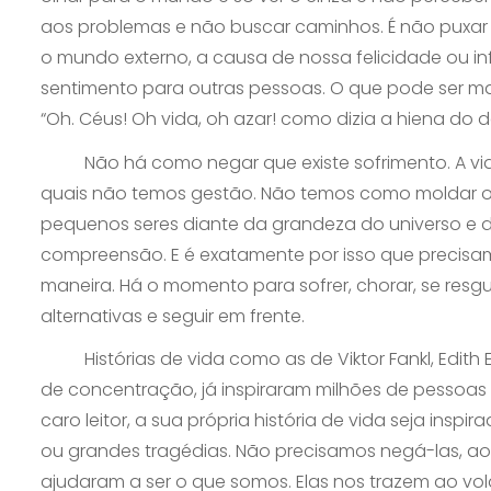
aos problemas e não buscar caminhos. É não puxar p
o mundo externo, a causa de nossa felicidade ou inf
sentimento para outras pessoas. O que pode ser ma
“Oh. Céus! Oh vida, oh azar! como dizia a hiena do 
Não há como negar que existe sofrimento. A vida
quais não temos gestão. Não temos como moldar o
pequenos seres diante da grandeza do universo e d
compreensão. E é exatamente por isso que precisa
maneira. Há o momento para sofrer, chorar, se resg
alternativas e seguir em frente.
Histórias de vida como as de Viktor Fankl, Edith 
de concentração, já inspiraram milhões de pessoas 
caro leitor, a sua própria história de vida seja ins
ou grandes tragédias. Não precisamos negá-las, ao 
ajudaram a ser o que somos. Elas nos trazem ao vol