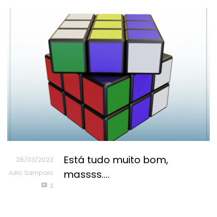
Está tudo muito bom,
28/03/2023
massss....
Julio Sampaio
3