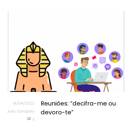
Reuniões: “decifra-me ou
18/04/2022
devoro-te”
Julio Sampaio
3