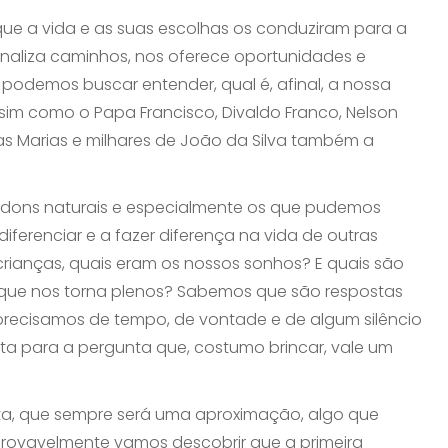
e a vida e as suas escolhas os conduziram para a
inaliza caminhos, nos oferece oportunidades e
odemos buscar entender, qual é, afinal, a nossa
sim como o Papa Francisco, Divaldo Franco, Nelson
s Marias e milhares de João da Silva também a
s dons naturais e especialmente os que pudemos
iferenciar e a fazer diferença na vida de outras
ianças, quais eram os nossos sonhos? E quais são
O que nos torna plenos? Sabemos que são respostas
recisamos de tempo, de vontade e de algum silêncio
sta para a pergunta que, costumo brincar, vale um
ta, que sempre será uma aproximação, algo que
ovavelmente vamos descobrir que a primeira