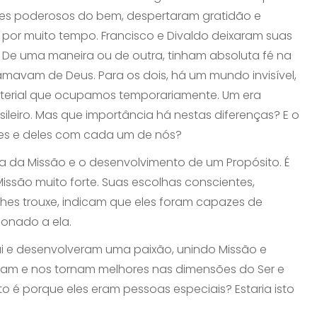
tes poderosos do bem, despertaram gratidão e
 por muito tempo. Francisco e Divaldo deixaram suas
 De uma maneira ou de outra, tinham absoluta fé na
mavam de Deus. Para os dois, há um mundo invisível,
aterial que ocupamos temporariamente. Um era
asileiro. Mas que importância há nestas diferenças? E o
les e deles com cada um de nós?
a da Missão e o desenvolvimento de um Propósito. É
ssão muito forte. Suas escolhas conscientes,
lhes trouxe, indicam que eles foram capazes de
ionado a ela.
ui e desenvolveram uma paixão, unindo Missão e
izam e nos tornam melhores nas dimensões do Ser e
to é porque eles eram pessoas especiais? Estaria isto