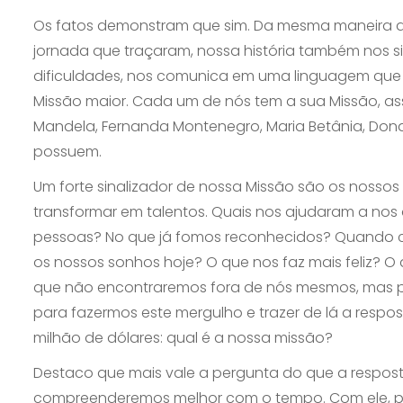
Os fatos demonstram que sim. Da mesma maneira qu
jornada que traçaram, nossa história também nos s
dificuldades, nos comunica em uma linguagem que p
Missão maior. Cada um de nós tem a sua Missão, as
Mandela, Fernanda Montenegro, Maria Betânia, Dona
possuem.
Um forte sinalizador de nossa Missão são os nosso
transformar em talentos. Quais nos ajudaram a nos d
pessoas? No que já fomos reconhecidos? Quando cr
os nossos sonhos hoje? O que nos faz mais feliz? 
que não encontraremos fora de nós mesmos, mas p
para fazermos este mergulho e trazer de lá a respo
milhão de dólares: qual é a nossa missão?
Destaco que mais vale a pergunta do que a respos
compreenderemos melhor com o tempo. Com ele, pr